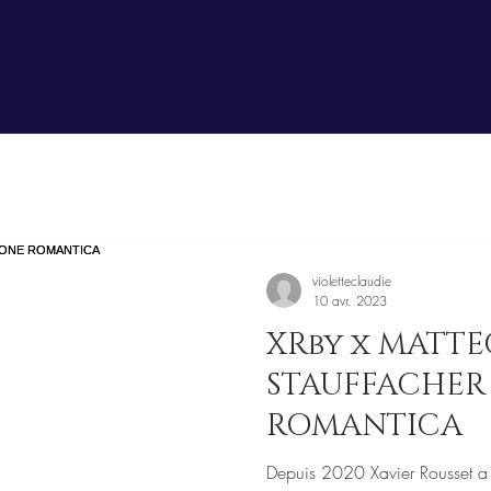
violetteclaudie
10 avr. 2023
XRby x MATTE
STAUFFACHER 
ROMANTICA
Depuis 2020 Xavier Rousset a l