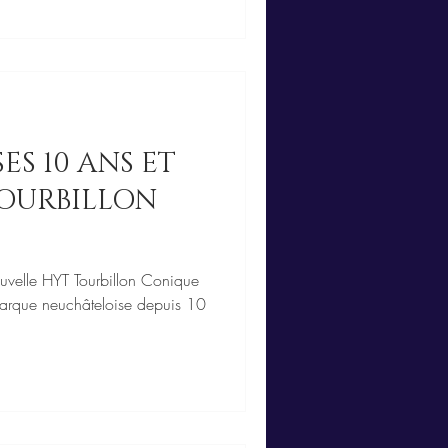
ES 10 ANS ET
TOURBILLON
ouvelle HYT Tourbillon Conique
 marque neuchâteloise depuis 10