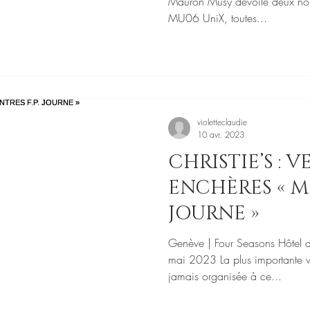
Mauron Musy dévoile deux no
MU06 UniX, toutes...
violetteclaudie
10 avr. 2023
CHRISTIE’S : 
ENCHÈRES « MO
JOURNE »
Genève | Four Seasons Hôtel d
mai 2023 La plus importante ve
jamais organisée à ce...