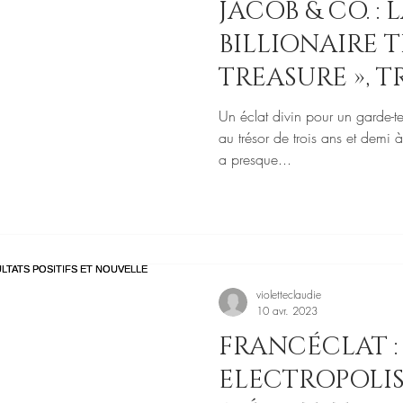
JACOB & CO. : L
BILLIONAIRE 
TREASURE », T
Un éclat divin pour un garde-t
au trésor de trois ans et demi
a presque...
violetteclaudie
10 avr. 2023
FRANCÉCLAT :
ELECTROPOLI