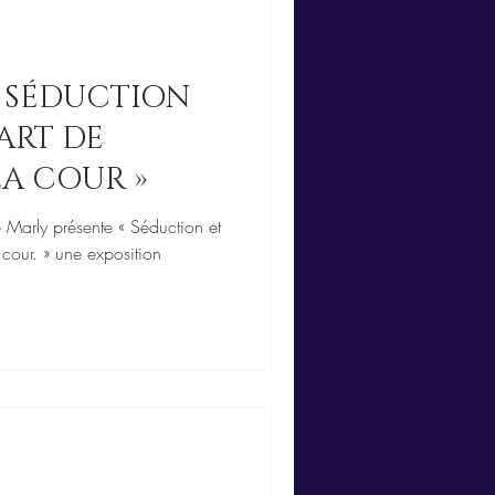
« SÉDUCTION
’ART DE
LA COUR »
Marly présente « Séduction et
a cour. » une exposition