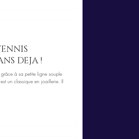
TENNIS
NS DEJA !
grâce à sa petite ligne souple
st un classique en joaillerie. Il