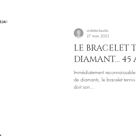
violetteclaudie
27 mars 2023
LE BRACELET 
DIAMANT… 45 A
Immédiatement reconnaissable 
de diamants, le bracelet tennis e
doit son...