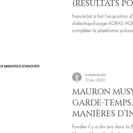
(RÉSULTATS PO
NOUVELLE PRE
Francéclat a fait l’acquisition
d’électropolissage KORAS AQ
compléter la plateforme poliss
violetteclaudie
10 avr. 2023
MAURON MUSY
GARDE-TEMPS,
MANIÈRES D’
Fondée il y a dix ans dans la 