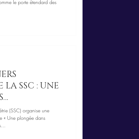
omme le porte étendard des
NERS
 LA SSC : UNE
S
trie (SSC) organise une
lée « Une plongée dans
...