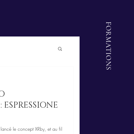
FORMATIONS
O
: ESPRESSIONE
ancé le concept XRby, et au fil