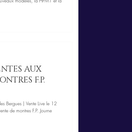
uveaux modèles, la HPM1 et la
VENTES AUX
NTRES F.P.
es Bergues | Vente Live le 12
nte de montres F.P. Journe