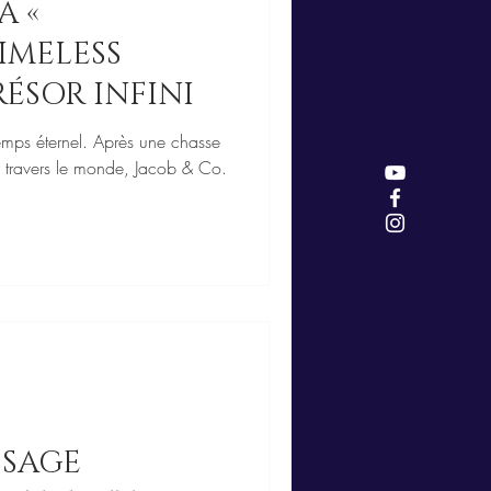
A «
TIMELESS
RÉSOR INFINI
emps éternel. Après une chasse
 à travers le monde, Jacob & Co.
SSAGE