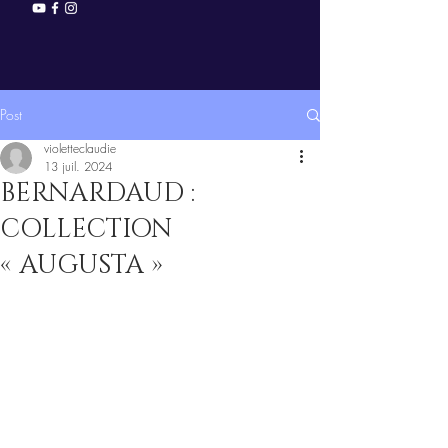
Post
violetteclaudie
13 juil. 2024
BERNARDAUD :
COLLECTION
« AUGUSTA »