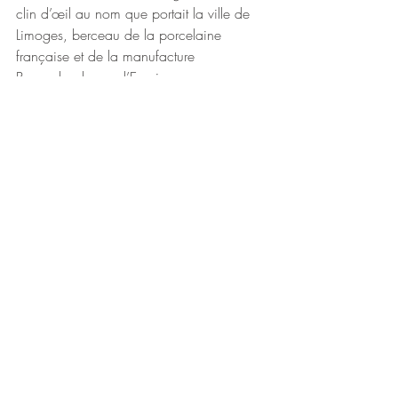
clin d’œil au nom que portait la ville de 
Limoges, berceau de la porcelaine 
française et de la manufacture 
Bernardaud, sous l’Empire 
Romain : 
Augustoritum
.
https://www.bernardaud.com/fr
Posts récents
Voir tout