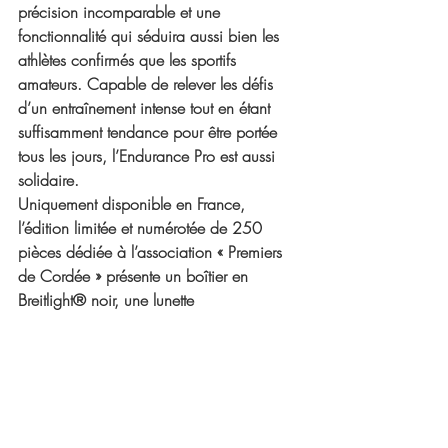
précision incomparable et une 
fonctionnalité qui séduira aussi bien les 
athlètes confirmés que les sportifs 
amateurs. Capable de relever les défis 
d’un entraînement intense tout en étant 
suffisamment tendance pour être portée 
tous les jours, l’Endurance Pro est aussi 
solidaire. 
Uniquement disponible en France, 
l’édition limitée et numérotée de 250 
pièces dédiée à l’association « Premiers 
de Cordée » présente un boîtier en 
Breitlight® noir, une lunette 
bidirectionnelle indiquant les points 
cardinaux ainsi qu’un cadran noir à 
rehaut turquoise, clin d’œil à la couleur 
fétiche de l’association « Premiers de 
Cordée ». 
Livrée sur bracelet caoutchouc noir, 