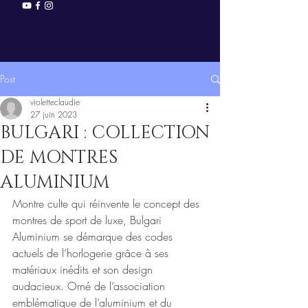
Post
violetteclaudie
27 juin 2023
BULGARI : COLLECTION
DE MONTRES
ALUMINIUM
Montre culte qui réinvente le concept des 
montres de sport de luxe, Bulgari 
Aluminium se démarque des codes 
actuels de l’horlogerie grâce à ses 
matériaux inédits et son design 
audacieux. Orné de l’association 
emblématique de l’aluminium et du 