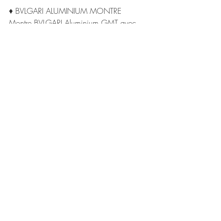
♦ BVLGARI ALUMINIUM MONTRE
Montre BVLGARI Aluminium GMT avec 
mouvement mécanique, remontage 
automatique, fonction GMT 24 heures, 
boîtier de 40 mm en aluminium, lunette 
en caoutchouc bleu gravée du double 
logo, cadran bleu, aiguilles et index SLN, 
fond de boîtier en titane, maillons en 
aluminium et bracelet en caoutchouc 
bleu. Étanche jusqu’à 100 mètres
www.bulgari.com
Posts récents
Voir tout