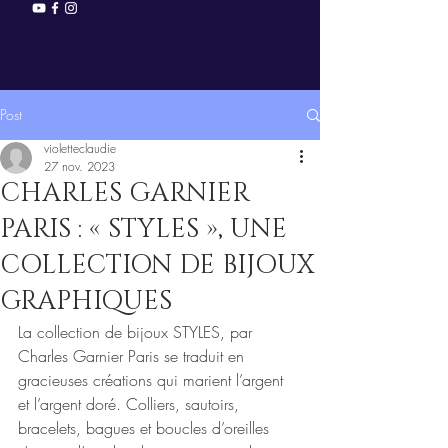
Post
violetteclaudie
27 nov. 2023
CHARLES GARNIER
PARIS : « STYLES », UNE
COLLECTION DE BIJOUX
GRAPHIQUES
La collection de bijoux STYLES, par 
Charles Garnier Paris se traduit en 
gracieuses créations qui marient l’argent 
et l’argent doré. Colliers, sautoirs, 
bracelets, bagues et boucles d’oreilles 