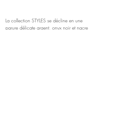
La collection STYLES se décline en une 
parure délicate argent, onyx noir et nacre 
blanche. Des bijoux qui conjuguent le 
chic intemporel et « couture » du noir et 
du blanc dans un style graphique.
Bracelet - Argent, onyx, nacre blanche 
Bague - Argent, onyx, nacre blanche 
Parure composée d’un bracelet, d’une 
bague, de boucles d’oreilles et d’un 
collier assortis, disponibles à l’unité.
marketing@mrc-group.fr