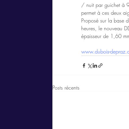
/ nuit par guichet à 9
permet à ces deux aig
Proposé sur la base 
heures, le nouveau 
épaisseur de 1,60 mm
www.dubois-depraz.
Posts récents