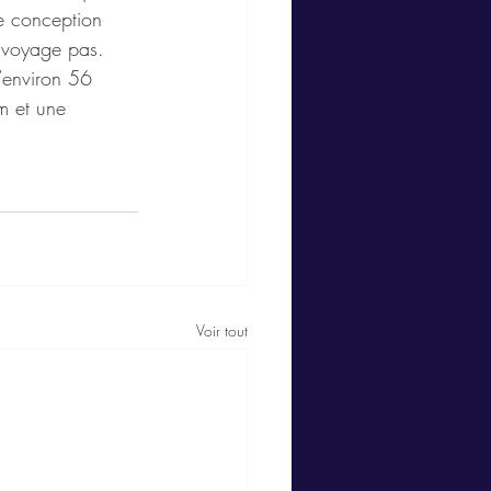
te conception 
e voyage pas. 
’environ 56 
 et une 
Voir tout