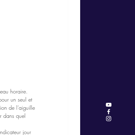
eau horaire. 
pour un seul et 
ion de l’aiguille 
r dans quel 
ndicateur jour 