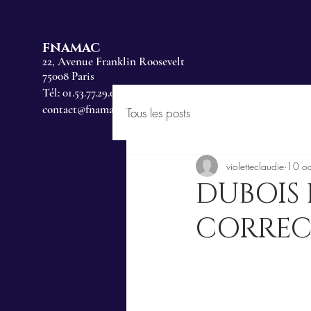
FNAMAC
22, Avenue Franklin Roosevelt
75008 Paris
Tél: 01.53.77.29.00
contact@fnamac.fr
Tous les posts
violetteclaudie
10 oc
DUBOIS 
CORREC