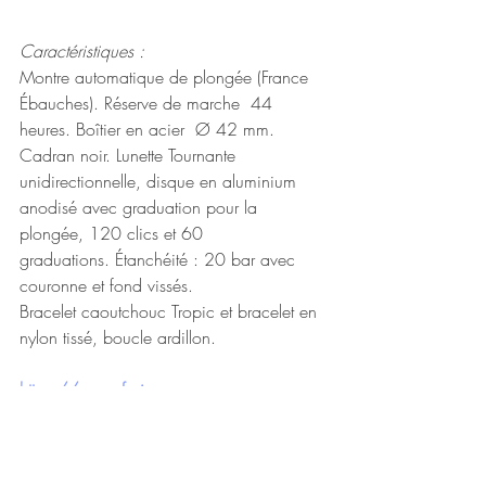
Caractéristiques :
Montre automatique de plongée (France 
Ébauches). Réserve de marche  44 
heures. Boîtier en acier  Ø 42 mm. 
Cadran noir. Lunette Tournante 
unidirectionnelle, disque en aluminium 
anodisé avec graduation pour la 
plongée, 120 clics et 60 
graduations. Étanchéité : 20 bar avec 
couronne et fond vissés.
Bracelet caoutchouc Tropic et bracelet en 
nylon tissé, boucle ardillon.
https://www.frojo.com