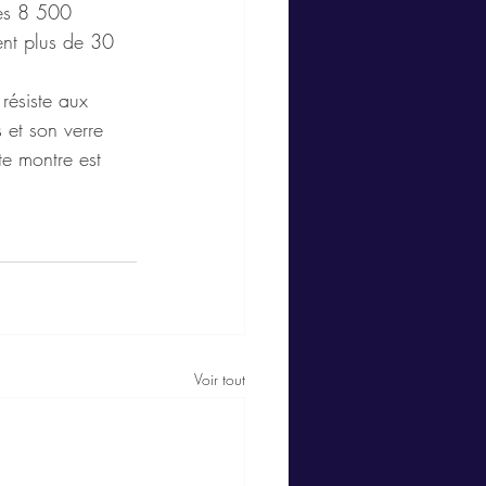
les 8 500 
ent plus de 30 
résiste aux 
 et son verre 
e montre est 
Voir tout