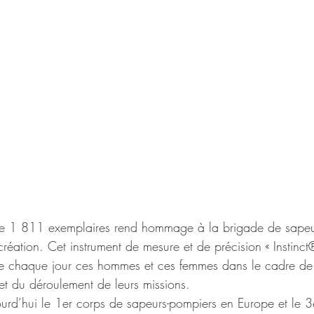
e de 1 811 exemplaires rend hommage à la brigade de sapeu
création. Cet instrument de mesure et de précision « Instinc
e chaque jour ces hommes et ces femmes dans le cadre de 
et du déroulement de leurs missions.
ourd’hui le 1er corps de sapeurs-pompiers en Europe et le