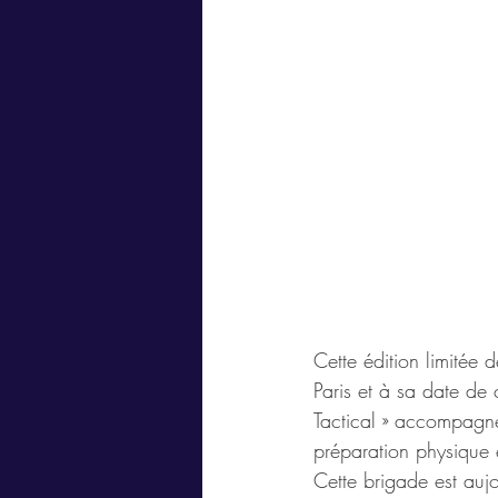
Cette édition limité
Paris et à sa date de 
Tactical » accompagn
préparation physique 
Cette brigade est auj