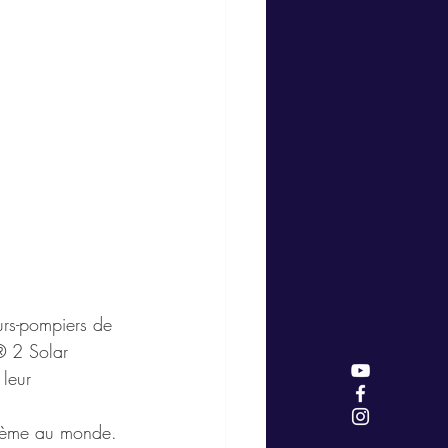
rs-pompiers de 
t® 2 Solar 
leur 
 3ème au monde. 