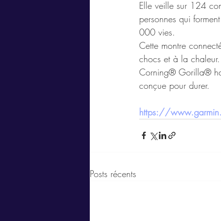
Elle veille sur 124 c
personnes qui forment
000 vies.
Cette montre connecté
chocs et à la chaleur.
Corning® Gorilla® hau
conçue pour durer.
https://www.garmin
Posts récents