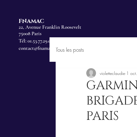
FNAMAC
22, Avenue Franklin Roosevelt
75008 Paris
Tél: 01.53.77.29.00
contact@fnamac.fr
Tous les posts
violetteclaudie
1 oct
GARMIN 
BRIGADE
PARIS