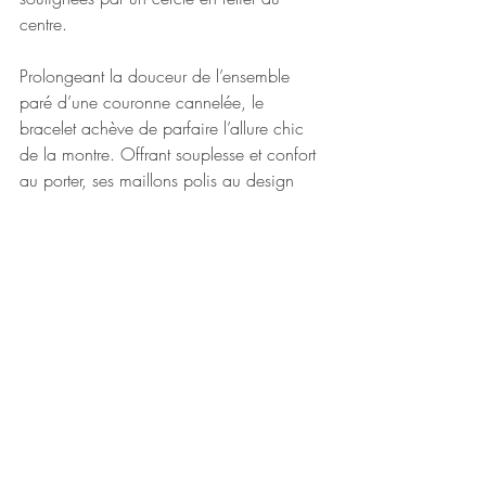
centre.
Prolongeant la douceur de l’ensemble 
paré d’une couronne cannelée, le 
bracelet achève de parfaire l’allure chic 
de la montre. Offrant souplesse et confort 
au porter, ses maillons polis au design 
voluptueux sont orchestrés, dans un juste 
équilibre, faisant la part belle au luxe du 
détail.
www.herbelin.com
Posts récents
Voir tout