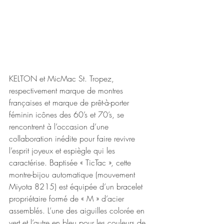
KELTON et MicMac St. Tropez, 
respectivement marque de montres 
françaises et marque de prêt-à-porter 
féminin icônes des 60’s et 70’s, se 
rencontrent à l’occasion d’une 
collaboration inédite pour faire revivre 
l’esprit joyeux et espiègle qui les 
caractérise. Baptisée « TicTac », cette 
montre-bijou automatique (mouvement 
Miyota 8215) est équipée d’un bracelet 
propriétaire formé de « M » d’acier 
assemblés. L’une des aiguilles colorée en 
vert et l’autre en bleu pour les couleurs de 