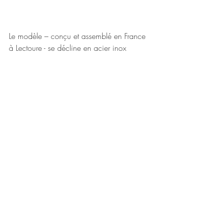
Le modèle – conçu et assemblé en France 
à Lectoure - se décline en acier inox 
plaqué argent ou doré à l’or fin. Boîtier Ø 
36 mm.
www.kelton.fr
Posts récents
Voir tout