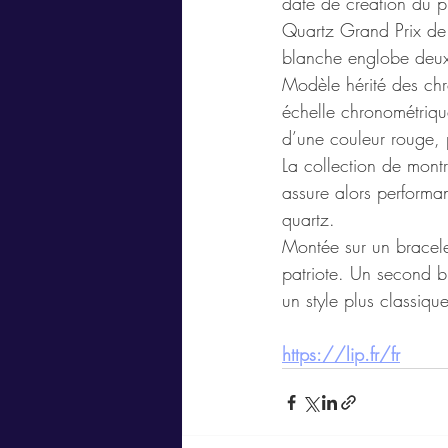
date de création du 
Quartz Grand Prix de 
blanche englobe deux
Modèle hérité des chro
échelle chronométrique
d’une couleur rouge, 
La collection de mont
assure alors perform
quartz.
Montée sur un bracelet
patriote. Un second b
un style plus classique
https://lip.fr/fr