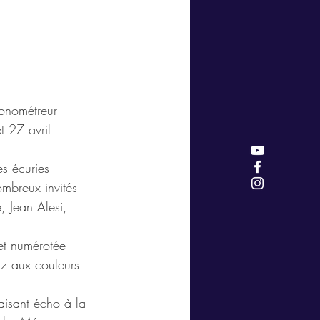
ronométreur 
t 27 avril 
s écuries 
mbreux invités 
, Jean Alesi, 
et numérotée 
z aux couleurs 
aisant écho à la 