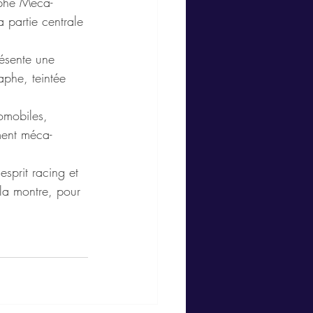
aphe Méca-
 partie centrale 
résente une 
aphe, teintée 
omobiles, 
ment méca-
esprit racing et 
la montre, pour 