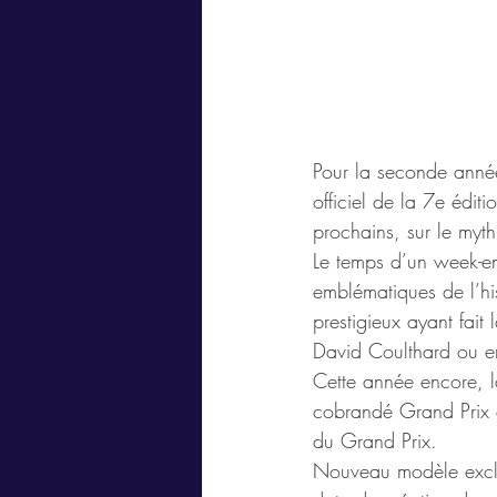
Pour la seconde année
officiel de la 7e édit
prochains, sur le myth
Le temps d’un week-en
emblématiques de l’hi
prestigieux ayant fait
David Coulthard ou 
Cette année encore, l
cobrandé Grand Prix 
du Grand Prix.
Nouveau modèle exclus