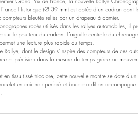
premier Grand Prix de France, la nouvelle Rallye Chronogr
France Historique (Ø 39 mm) est dotée d’un cadran dont la
 compteurs bleutés reliés par un drapeau à damier.
nographes racés utilisés dans les rallyes automobiles, il p
 sur le pourtour du cadran. L’aiguille centrale du chronogr
permet une lecture plus rapide du temps.
re Rallye, dont le design s’inspire des compteurs de ces aut
ance et précision dans la mesure du temps grâce au mouve
 en tissu tissé tricolore, cette nouvelle montre se dote d’un 
racelet en cuir noir perforé et boucle ardillon accompagne 
.