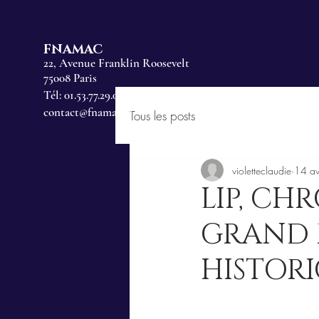
FNAMAC
22, Avenue Franklin Roosevelt
75008 Paris
Tél: 01.53.77.29.00
contact@fnamac.fr
Tous les posts
violetteclaudie
14 av
LIP, CH
GRAND 
HISTOR