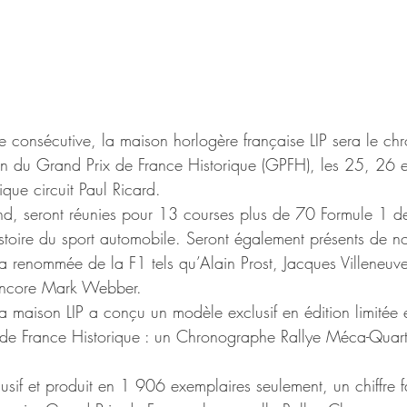
 consécutive, la maison horlogère française LIP sera le ch
ion du Grand Prix de France Historique (GPFH), les 25, 26 e
ique circuit Paul Ricard.
d, seront réunies pour 13 courses plus de 70 Formule 1 de
stoire du sport automobile. Seront également présents de no
 la renommée de la F1 tels qu’Alain Prost, Jacques Villeneuve
encore Mark Webber.
a maison LIP a conçu un modèle exclusif en édition limitée 
de France Historique : un Chronographe Rallye Méca-Quart
if et produit en 1 906 exemplaires seulement, un chiffre f