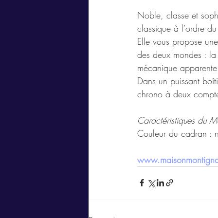
Noble, classe et sop
classique à l’ordre du
Elle vous propose une 
des deux mondes : la 
mécanique apparente p
Dans un puissant boîti
chrono à deux compteur
Caractéristiques du
Couleur du cadran : no
www.maisonmontign