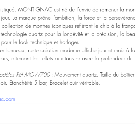
histiqué, MONTIGNAC est né de l’envie de ramener la mon
 jour. La marque prône l’ambition, la force et la persévéran
collection de montres iconiques reflétant le chic à la frança
technologie quartz pour la longévité et la précision, la bea
our le look technique et horloger. 
er Tonneau, cette création moderne affiche jour et mois à l
s, alternant les reflets aux tons or avec la profondeur du n
 Modèles Réf MOW700
 : Mouvement quartz. Taille du boîtie
ir. Etanchéité 5 bar, Bracelet cuir véritable.
ac.com