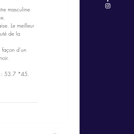
tre masculine 
ce. 
ise. Le meilleur 
uté de la 
a façon d’un 
oir. 
r : 53.7 *45. 