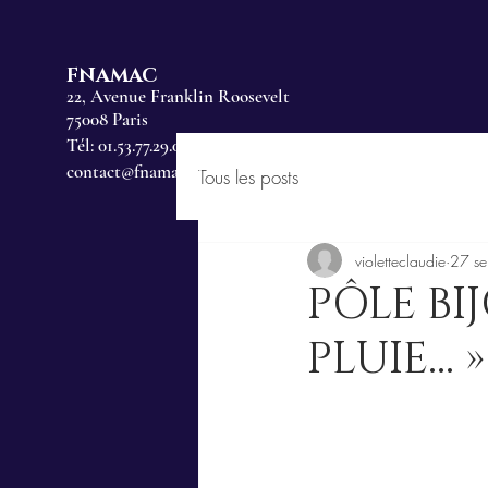
FNAMAC
22, Avenue Franklin Roosevelt
75008 Paris
Tél: 01.53.77.29.00
contact@fnamac.fr
Tous les posts
violetteclaudie
27 se
PÔLE BI
PLUIE... »