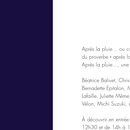
Après la pluie… ou co
du proverbe « après la
Après la pluie…, une 
Béatrice Balivet, Chri
Bernadette Epitalon,
Lafaille, Juliette Mê
Vélon, Michi Suzuki, A
À découvrir en entré
12h30 et de 14h à 