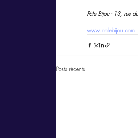
Pôle Bijou - 13, rue
www.polebijou.com
Posts récents