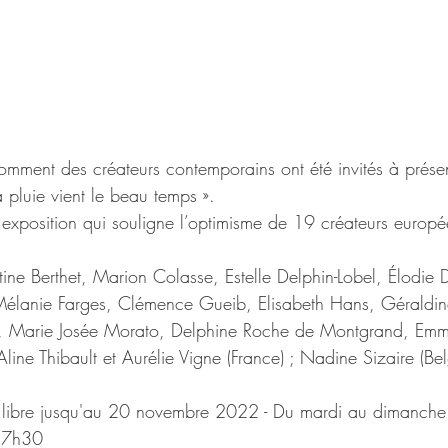
mment des créateurs contemporains ont été invités à présent
 pluie vient le beau temps ». 
exposition qui souligne l’optimisme de 19 créateurs europé
stine Berthet, Marion Colasse, Estelle Delphin-Lobel, Élodie
 Mélanie Farges, Clémence Gueib, Elisabeth Hans, Géraldin
me, Marie Josée Morato, Delphine Roche de Montgrand, Emm
line Thibault et Aurélie Vigne (France) ; Nadine Sizaire (Bel
e libre jusqu'au 20 novembre 2022 - Du mardi au dimanch
17h30