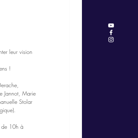
er leur vision 
ens ! 
 Derache, 
e Jannot, Marie 
anuelle Stolar 
gique).
e de 10h à 