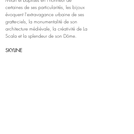
Milan et baptisés en l'honneur de 
certaines de ses particularités, les bijoux 
évoquent l'extravagance urbaine de ses 
gratte-ciels, la monumentalité de son 
architecture médiévale, la créativité de La 
Scala et la splendeur de son Dôme.
SKYLINE