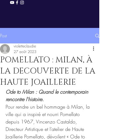
Post
violetteclaudie
27 août 2023
POMELLATO : MILAN, À
LA DECOUVERTE DE LA
HAUTE JOAILLERIE
Ode to Milan : Quand le contemporain 
rencontre l'histoire. 
Pour rendre un bel hommage à Milan, la 
ville qui a inspiré et nourri Pomellato 
depuis 1967, Vincenzo Castaldo, 
Directeur Artistique et l’atelier de Haute 
Joaillerie Pomellato, dévoilent « Ode to 