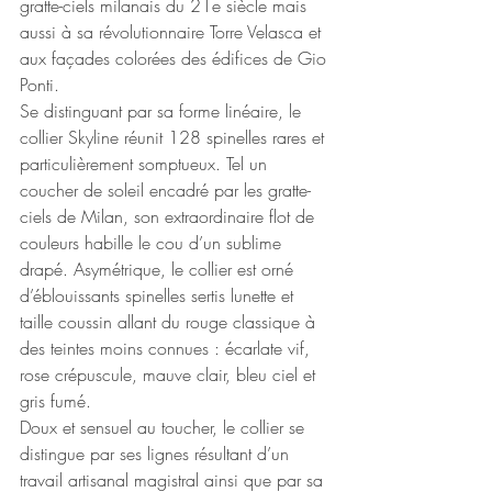
gratte-ciels milanais du 21e siècle mais 
aussi à sa révolutionnaire Torre Velasca et 
aux façades colorées des édifices de Gio 
Ponti.
Se distinguant par sa forme linéaire, le 
collier Skyline réunit 128 spinelles rares et 
particulièrement somptueux. Tel un 
coucher de soleil encadré par les gratte-
ciels de Milan, son extraordinaire flot de 
couleurs habille le cou d’un sublime 
drapé. Asymétrique, le collier est orné 
d’éblouissants spinelles sertis lunette et 
taille coussin allant du rouge classique à 
des teintes moins connues : écarlate vif, 
rose crépuscule, mauve clair, bleu ciel et 
gris fumé.
Doux et sensuel au toucher, le collier se 
distingue par ses lignes résultant d’un 
travail artisanal magistral ainsi que par sa 