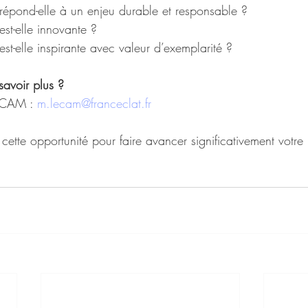
arche répond-elle à un enjeu durable et responsable ?
he est-elle innovante ?
rche est-elle inspirante avec valeur d’exemplarité ? 
savoir plus ? 
 CAM : 
m.lecam@franceclat.fr
 cette opportunité pour faire avancer significativement votre 