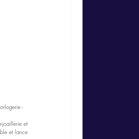
rlogerie - 
joaillerie et 
ble et lance 