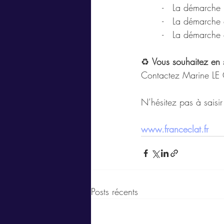
       -   La dém
       -   La démarc
       -   La déma
♻️ 
Vous souhaitez en 
Contactez Marine LE
N’hésitez pas à saisir
www.franceclat.fr
Posts récents