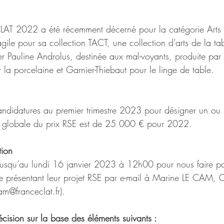
AT 2022 a été récemment décerné pour la catégorie Arts d
agile pour sa collection TACT, une collection d’arts de la ta
r Pauline Androlus, destinée aux mal-voyants, produite par 
ur la porcelaine et Garnier-Thiebaut pour le linge de table.
candidatures au premier trimestre 2023 pour désigner un ou 
n globale du prix RSE est de 25 000 € pour 2022.
tion
 jusqu’au lundi 16 janvier 2023 à 12h00 pour nous faire par
e présentant leur projet RSE par e-mail à Marine LE CAM, C
am@franceclat.fr).
écision sur la base des éléments suivants :