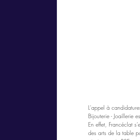
L'appel à candidatur
Bijouterie - Joailleri
En effet, Francéclat s’
des arts de la table 