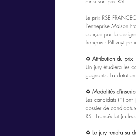
ainsi son prix RSE.
Le prix RSE FRANCECL
l'entreprise Maison Fr
conçue par la designe
français : Pillivuyt po
♻️ 
Attribution du prix
Un jury étudiera les 
gagnants. La dotatio
♻️ 
Modalités d'inscrip
Les candidats (*) ont
dossier de candidatur
RSE Francéclat (m.lec
♻️ 
Le jury rendra sa d