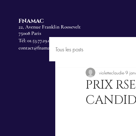
FNAMAC
22, Avenue Franklin Roosevelt
75008 Paris
Tél: 01.53.77.29.00
contact@fnamac.fr
Tous les posts
violetteclaudie
9 jan
PRIX RS
CANDID