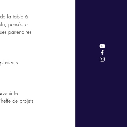
e la table à 
ble, pensée et 
ses partenaires 
plusieurs 
venir le 
heffe de projets 