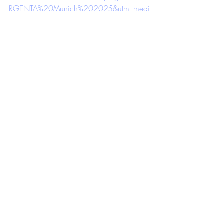
RGENTA%20Munich%202025&utm_medi
um=email
Posts récents
Voir tout