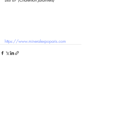
Bus 87 (Charenton Jardiniers)
https://www.mineralexpoparis.com
Posts récents
Voir tout