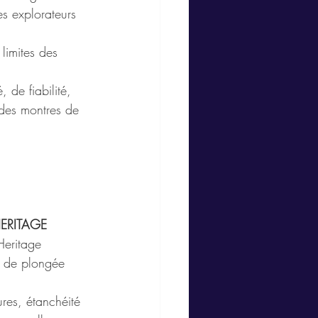
s explorateurs 
limites des 
 de fiabilité, 
e des montres de 
HERITAGE
Heritage 
e de plongée 
es, étanchéité 