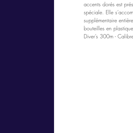
accents dorés est prés
spéciale. Elle s’acco
supplémentaire entièr
bouteilles en plastiqu
Diver’s 300m - Cali