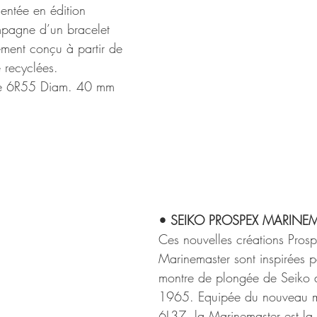
entée en édition 
mpagne d’un bracelet 
ement conçu à partir de 
e recyclées.
bre 6R55 Diam. 40 mm
• SEIKO PROSPEX MARINE
Ces nouvelles créations Prosp
Marinemaster sont inspirées p
montre de plongée de Seiko 
1965. Equipée du nouveau 
6L37, la Marinemaster est la