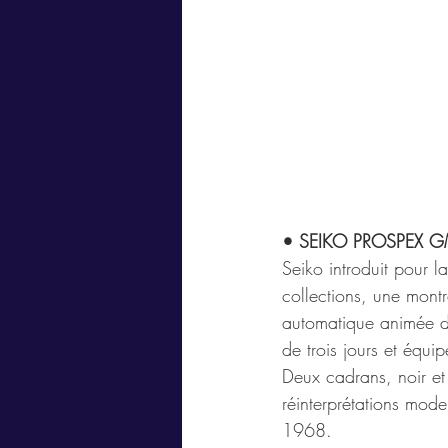
• SEIKO PROSPEX 
Seiko introduit pour l
collections, une mont
automatique animée d
de trois jours et équ
Deux cadrans, noir et 
réinterprétations mod
1968.