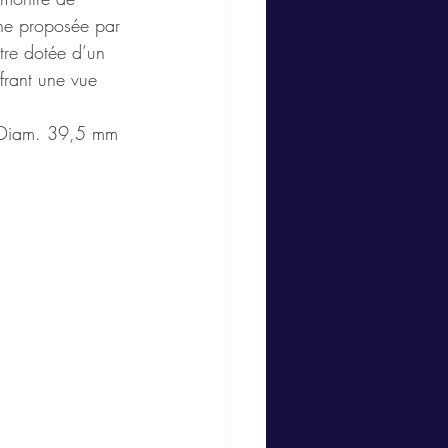
ne proposée par 
tre dotée d’un 
ffrant une vue 
 Diam. 39,5 mm 