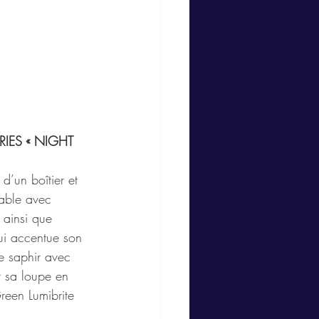
RIES « NIGHT 
 d’un boîtier et 
dable avec 
 ainsi que 
ui accentue son 
re saphir avec 
 et sa loupe en 
Green Lumibrite 