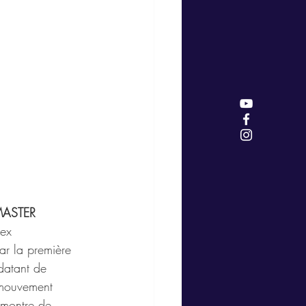
MASTER
ex 
ar la première 
datant de 
mouvement 
 montre de 