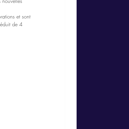
s nouvelles 
rations et sont 
éduit de 4 