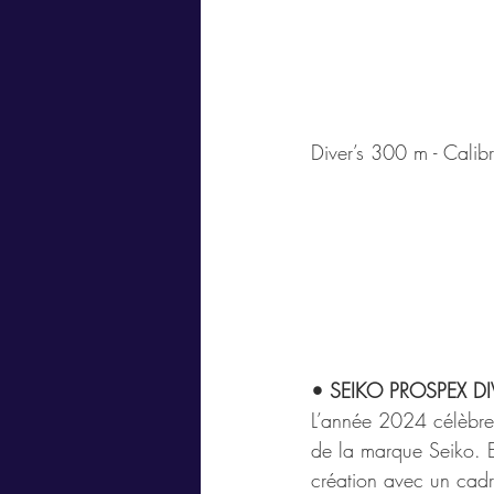
Diver’s 300 m - Cal
• SEIKO PROSPEX DI
L’année 2024 célèbre
de la marque Seiko.
création avec un cadr