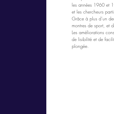
les années 1960 et 19
et les chercheurs par
Grâce à plus d’un demi
montres de sport, et d
Les améliorations cons
de lisibilité et de fac
plongée.