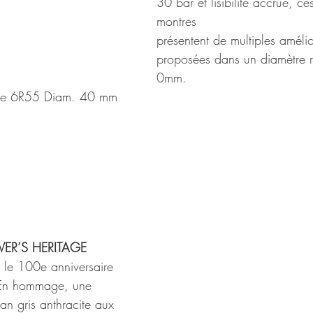
30 bar et lisibilité accrue, ce
montres
présentent de multiples amélio
proposées dans un diamètre r
0mm.
ibre 6R55 Diam. 40 mm
VER’S HERITAGE
 le 100e anniversaire 
 En hommage, une 
an gris anthracite aux 