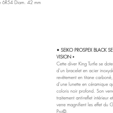
bre 6R54 Diam. 42 mm
• SEIKO PROSPEX BLACK SE
VISION »
Cette diver King Turtle se dote
d’un bracelet en acier inoxy
revêtement en titane carboné,
d’une lunette en céramique q
coloris noir profond. Son ver
traitement anti-reflet intérieur
verre magnifient les effet du 
Pro©.