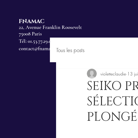
FNAMAC
22, Avenue Franklin Roosevelt
75008 Paris
Tél: 01.53.77.29.00
contact@fnamac.fr
Tous les posts
violetteclaudie
13 ju
SEIKO P
SÉLECT
PLONGÉE