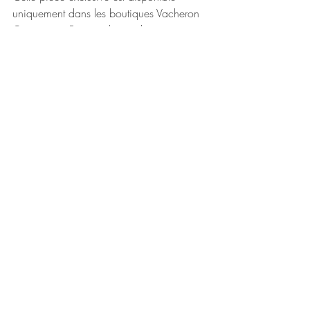
uniquement dans les boutiques Vacheron 
Constantin - Prix sur demande.
https://www.vacheron-constantin.com/fr
Posts récents
Voir tout