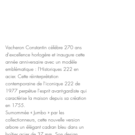
Vacheron Constantin célèbre 270 ans 
d'excellence horlogère et inaugure cette 
année anniversaire avec un modèle 
emblématique : l'Historiques 222 en 
acier. Cette réinterprétation 
contemporaine de l'iconique 222 de 
1977 perpétue l'esprit avant-gardiste qui 
caractérise la maison depuis sa création 
en 1755.
Surnommée « Jumbo » par les 
collectionneurs, cette nouvelle version 
arbore un élégant cadran bleu dans un 
boîtier acier de 37 mm. Son design 