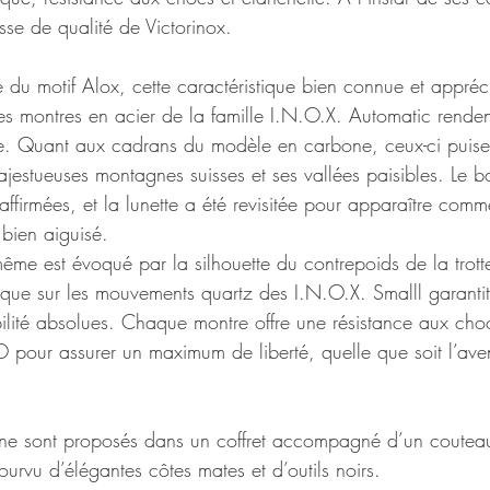
sse de qualité de Victorinox.
 du motif Alox, cette caractéristique bien connue et appréc
es montres en acier de la famille I.N.O.X. Automatic rend
e. Quant aux cadrans du modèle en carbone, ceux-ci puisen
ajestueuses montagnes suisses et ses vallées paisibles. Le bo
affirmées, et la lunette a été revisitée pour apparaître com
bien aiguisé.
même est évoqué par la silhouette du contrepoids de la trott
ique sur les mouvements quartz des I.N.O.X. Smalll garanti
bilité absolues. Chaque montre offre une résistance aux cho
SO pour assurer un maximum de liberté, quelle que soit l’ave
e sont proposés dans un coffret accompagné d’un couteau 
ourvu d’élégantes côtes mates et d’outils noirs.