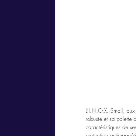
L’I.N.O.X. Small, aux 
robuste et sa palette 
caractéristiques de s
protection antimagnéti