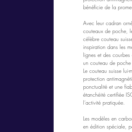
bénéficie de la prome
Avec leur cadran orné
couteaux de poche, l
célèbre couteau suiss
inspiration dans les m
lignes et des courbes 
un couteau de poche 
Le couteau suisse lui-
protection antimagnét
ponctualité et une fia
étanchéité certifiée I
l’activité pratiquée.
Les modèles en carbon
en édition spéciale, p