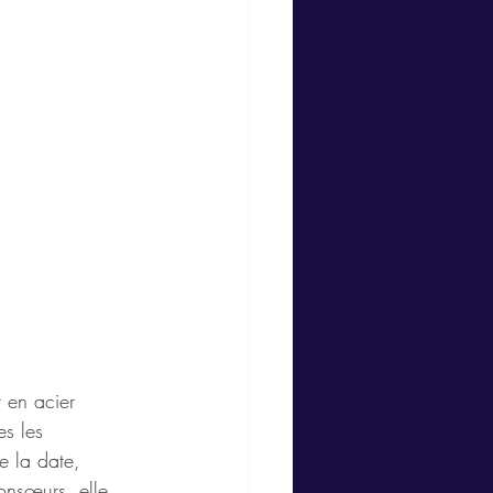
r en acier 
es les 
e la date, 
onsœurs, elle 