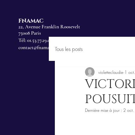
FNAMAC
22, Avenue Franklin Roosevelt
75008 Paris
Tél: 01.53.77.29.00
contact@fnamac.fr
Tous les posts
violetteclaudie
1 oct
VICTORI
POUSUI
Dernière mise à jour :
2 oct