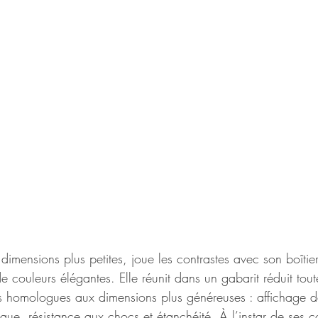
dimensions plus petites, joue les contrastes avec son boîtie
de couleurs élégantes. Elle réunit dans un gabarit réduit tout
es homologues aux dimensions plus généreuses : affichage d
que, résistance aux chocs et étanchéité. À l’instar de ses c