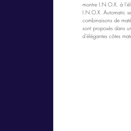
montre I.N.O.X. à l’é
I.N.O.X. Automatic se
combinaisons de maté
sont proposés dans un
d’élégantes côtes mates