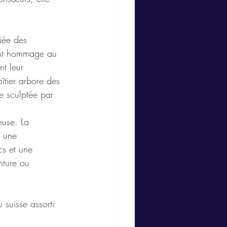
iée des 
ent hommage au 
t leur 
îtier arbore des 
me sculptée par 
euse. La 
t une 
cs et une 
nture ou 
suisse assorti 