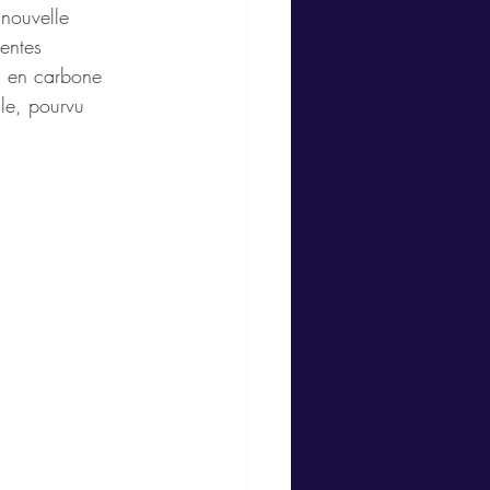
nouvelle 
entes 
s en carbone 
le, pourvu 