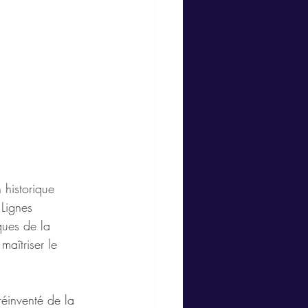
 historique 
 Lignes 
ques de la 
aîtriser le 
réinventé de la 