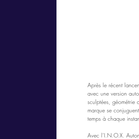
Après le récent lancem
avec une version autom
sculptées, géométrie a
marque se conjuguent 
temps à chaque instan
Avec l’I.N.O.X. Automa