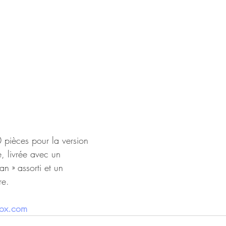
0 pièces pour la version 
, livrée avec un 
an » assorti et un 
re.
nox.com