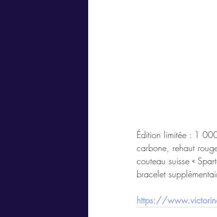
Édition limitée : 1 00
carbone, rehaut rouge
couteau suisse « Spart
bracelet supplémentai
https://www.victori