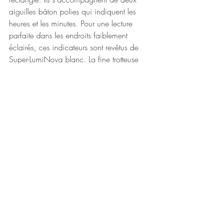
aiguilles bâton polies qui indiquent les 
heures et les minutes. Pour une lecture 
parfaite dans les endroits faiblement 
éclairés, ces indicateurs sont revêtus de 
Super-LumiNova blanc. La fine trotteuse 
polie de couleur grise s'y ajoute pour 
assurer le décompte des secondes. Pour 
finir, la marque appose son nom à midi 
en guise de signature et mentionne le 
label « Swiss Made » à 6 heures.
Ce modèle est animé par un mouvement 
automatique (calibre ETA 2824). Il est 
doté de 25 rubis et bat à une fréquence 
de 28.800 alternances par heure tout en 
permettant une réserve de marche de 38 
heures.
Le bracelet est réalisé en cuir de vachette 